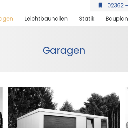
02362 –
agen
Leichtbauhallen
Statik
Baupla
Garagen